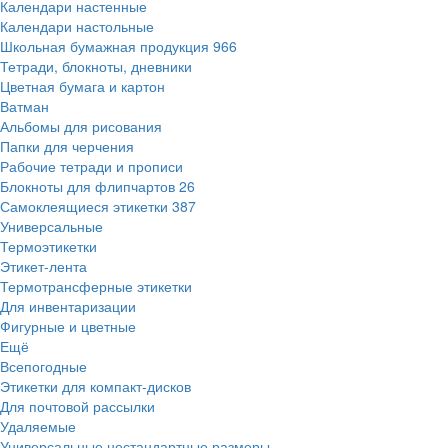
Календари настенные
Календари настольные
Школьная бумажная продукция
966
Тетради, блокноты, дневники
Цветная бумага и картон
Ватман
Альбомы для рисования
Папки для черчения
Рабочие тетради и прописи
Блокноты для флипчартов
26
Самоклеящиеся этикетки
387
Универсальные
Термоэтикетки
Этикет-лента
Термотрансферные этикетки
Для инвентаризации
Фигурные и цветные
Ещё
Всепогодные
Этикетки для компакт-дисков
Для почтовой рассылки
Удаляемые
Универсальные нестандартные размеры