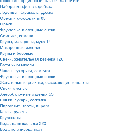
Шоколад порционный, плитки, батончики
Наборы конфет в коробках
Леденцы, Карамель, Драже
Орехи и сухофрукты
83
Орехи
Фруктовые и овощные снеки
Семечки, семена
Крупы, макароны, мука
14
Макаронные изделия
Крупы и бобовые
Снеки, жевательная резинка
120
Батончики мюсли
Чипсы, сухарики, семечки
Фруктовые и овощные снеки
Жевательные резинки, освежающие конфеты
Снеки мясные
Хлебобулочные изделия
55
Сушки, сухари, соломка
Пирожные, торты, пироги
Кексы, рулеты
Круассаны
Вода, напитки, соки
320
Вода негазированная