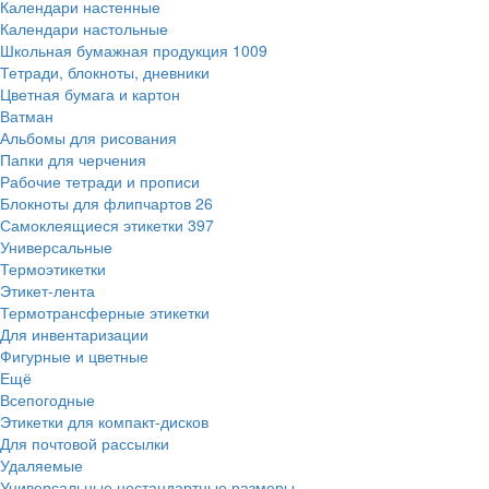
Календари настенные
Календари настольные
Школьная бумажная продукция
1009
Тетради, блокноты, дневники
Цветная бумага и картон
Ватман
Альбомы для рисования
Папки для черчения
Рабочие тетради и прописи
Блокноты для флипчартов
26
Самоклеящиеся этикетки
397
Универсальные
Термоэтикетки
Этикет-лента
Термотрансферные этикетки
Для инвентаризации
Фигурные и цветные
Ещё
Всепогодные
Этикетки для компакт-дисков
Для почтовой рассылки
Удаляемые
Универсальные нестандартные размеры