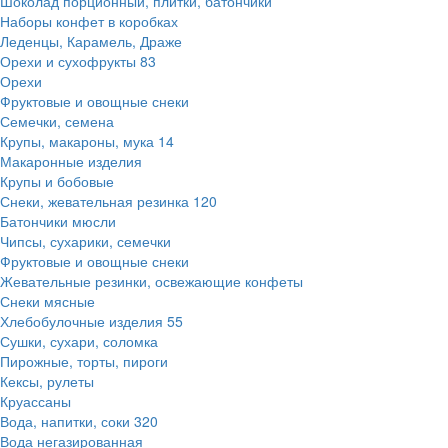
Шоколад порционный, плитки, батончики
Наборы конфет в коробках
Леденцы, Карамель, Драже
Орехи и сухофрукты
83
Орехи
Фруктовые и овощные снеки
Семечки, семена
Крупы, макароны, мука
14
Макаронные изделия
Крупы и бобовые
Снеки, жевательная резинка
120
Батончики мюсли
Чипсы, сухарики, семечки
Фруктовые и овощные снеки
Жевательные резинки, освежающие конфеты
Снеки мясные
Хлебобулочные изделия
55
Сушки, сухари, соломка
Пирожные, торты, пироги
Кексы, рулеты
Круассаны
Вода, напитки, соки
320
Вода негазированная