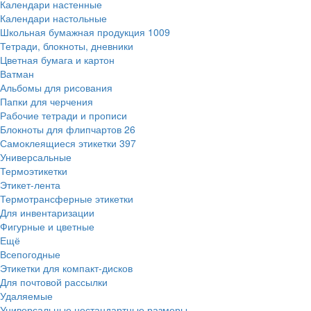
Календари настенные
Календари настольные
Школьная бумажная продукция
1009
Тетради, блокноты, дневники
Цветная бумага и картон
Ватман
Альбомы для рисования
Папки для черчения
Рабочие тетради и прописи
Блокноты для флипчартов
26
Самоклеящиеся этикетки
397
Универсальные
Термоэтикетки
Этикет-лента
Термотрансферные этикетки
Для инвентаризации
Фигурные и цветные
Ещё
Всепогодные
Этикетки для компакт-дисков
Для почтовой рассылки
Удаляемые
Универсальные нестандартные размеры