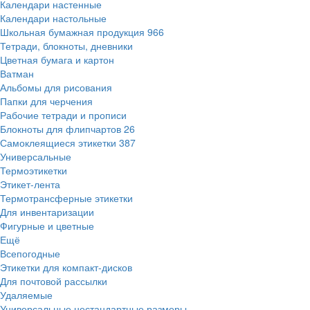
Календари настенные
Календари настольные
Школьная бумажная продукция
966
Тетради, блокноты, дневники
Цветная бумага и картон
Ватман
Альбомы для рисования
Папки для черчения
Рабочие тетради и прописи
Блокноты для флипчартов
26
Самоклеящиеся этикетки
387
Универсальные
Термоэтикетки
Этикет-лента
Термотрансферные этикетки
Для инвентаризации
Фигурные и цветные
Ещё
Всепогодные
Этикетки для компакт-дисков
Для почтовой рассылки
Удаляемые
Универсальные нестандартные размеры