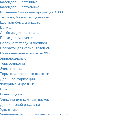
Календари настенные
Календари настольные
Школьная бумажная продукция
1009
Тетради, блокноты, дневники
Цветная бумага и картон
Ватман
Альбомы для рисования
Папки для черчения
Рабочие тетради и прописи
Блокноты для флипчартов
26
Самоклеящиеся этикетки
397
Универсальные
Термоэтикетки
Этикет-лента
Термотрансферные этикетки
Для инвентаризации
Фигурные и цветные
Ещё
Всепогодные
Этикетки для компакт-дисков
Для почтовой рассылки
Удаляемые
Универсальные нестандартные размеры