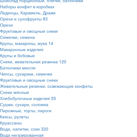
Шоколад порционный, плитки, батончики
Наборы конфет в коробках
Леденцы, Карамель, Драже
Орехи и сухофрукты
83
Орехи
Фруктовые и овощные снеки
Семечки, семена
Крупы, макароны, мука
14
Макаронные изделия
Крупы и бобовые
Снеки, жевательная резинка
120
Батончики мюсли
Чипсы, сухарики, семечки
Фруктовые и овощные снеки
Жевательные резинки, освежающие конфеты
Снеки мясные
Хлебобулочные изделия
55
Сушки, сухари, соломка
Пирожные, торты, пироги
Кексы, рулеты
Круассаны
Вода, напитки, соки
320
Вода негазированная