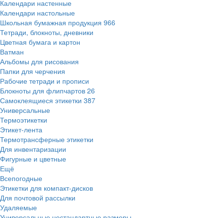
Календари настенные
Календари настольные
Школьная бумажная продукция
966
Тетради, блокноты, дневники
Цветная бумага и картон
Ватман
Альбомы для рисования
Папки для черчения
Рабочие тетради и прописи
Блокноты для флипчартов
26
Самоклеящиеся этикетки
387
Универсальные
Термоэтикетки
Этикет-лента
Термотрансферные этикетки
Для инвентаризации
Фигурные и цветные
Ещё
Всепогодные
Этикетки для компакт-дисков
Для почтовой рассылки
Удаляемые
Универсальные нестандартные размеры