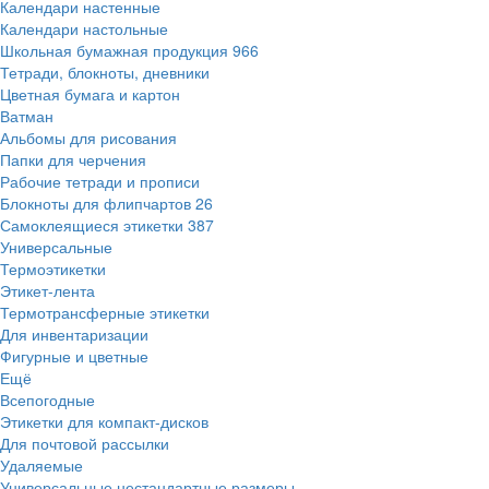
Календари настенные
Календари настольные
Школьная бумажная продукция
966
Тетради, блокноты, дневники
Цветная бумага и картон
Ватман
Альбомы для рисования
Папки для черчения
Рабочие тетради и прописи
Блокноты для флипчартов
26
Самоклеящиеся этикетки
387
Универсальные
Термоэтикетки
Этикет-лента
Термотрансферные этикетки
Для инвентаризации
Фигурные и цветные
Ещё
Всепогодные
Этикетки для компакт-дисков
Для почтовой рассылки
Удаляемые
Универсальные нестандартные размеры