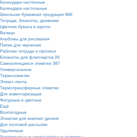
Календари настенные
Календари настольные
Школьная бумажная продукция
966
Тетради, блокноты, дневники
Цветная бумага и картон
Ватман
Альбомы для рисования
Папки для черчения
Рабочие тетради и прописи
Блокноты для флипчартов
26
Самоклеящиеся этикетки
387
Универсальные
Термоэтикетки
Этикет-лента
Термотрансферные этикетки
Для инвентаризации
Фигурные и цветные
Ещё
Всепогодные
Этикетки для компакт-дисков
Для почтовой рассылки
Удаляемые
Универсальные нестандартные размеры