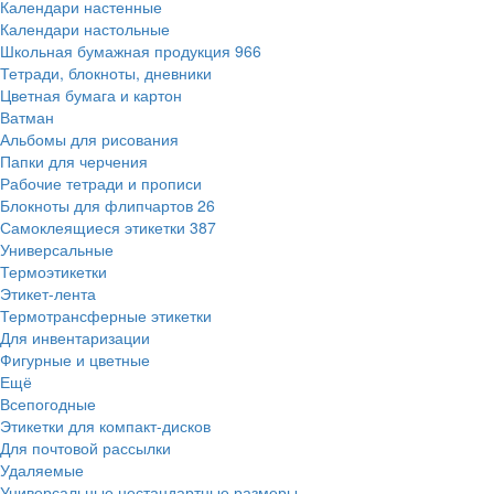
Календари настенные
Календари настольные
Школьная бумажная продукция
966
Тетради, блокноты, дневники
Цветная бумага и картон
Ватман
Альбомы для рисования
Папки для черчения
Рабочие тетради и прописи
Блокноты для флипчартов
26
Самоклеящиеся этикетки
387
Универсальные
Термоэтикетки
Этикет-лента
Термотрансферные этикетки
Для инвентаризации
Фигурные и цветные
Ещё
Всепогодные
Этикетки для компакт-дисков
Для почтовой рассылки
Удаляемые
Универсальные нестандартные размеры