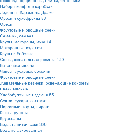
Шоколад порционный, плитки, батончики
Наборы конфет в коробках
Леденцы, Карамель, Драже
Орехи и сухофрукты
83
Орехи
Фруктовые и овощные снеки
Семечки, семена
Крупы, макароны, мука
14
Макаронные изделия
Крупы и бобовые
Снеки, жевательная резинка
120
Батончики мюсли
Чипсы, сухарики, семечки
Фруктовые и овощные снеки
Жевательные резинки, освежающие конфеты
Снеки мясные
Хлебобулочные изделия
55
Сушки, сухари, соломка
Пирожные, торты, пироги
Кексы, рулеты
Круассаны
Вода, напитки, соки
320
Вода негазированная