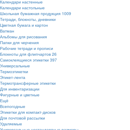
Календари настенные
Календари настольные
Школьная бумажная продукция
1009
Тетради, блокноты, дневники
Цветная бумага и картон
Ватман
Альбомы для рисования
Папки для черчения
Рабочие тетради и прописи
Блокноты для флипчартов
26
Самоклеящиеся этикетки
397
Универсальные
Термоэтикетки
Этикет-лента
Термотрансферные этикетки
Для инвентаризации
Фигурные и цветные
Ещё
Всепогодные
Этикетки для компакт-дисков
Для почтовой рассылки
Удаляемые
Универсальные нестандартные размеры