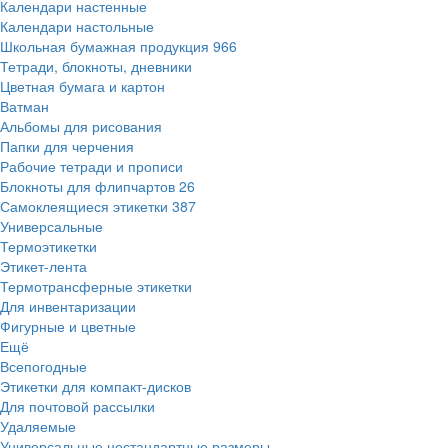
Календари настенные
Календари настольные
Школьная бумажная продукция
966
Тетради, блокноты, дневники
Цветная бумага и картон
Ватман
Альбомы для рисования
Папки для черчения
Рабочие тетради и прописи
Блокноты для флипчартов
26
Самоклеящиеся этикетки
387
Универсальные
Термоэтикетки
Этикет-лента
Термотрансферные этикетки
Для инвентаризации
Фигурные и цветные
Ещё
Всепогодные
Этикетки для компакт-дисков
Для почтовой рассылки
Удаляемые
Универсальные нестандартные размеры