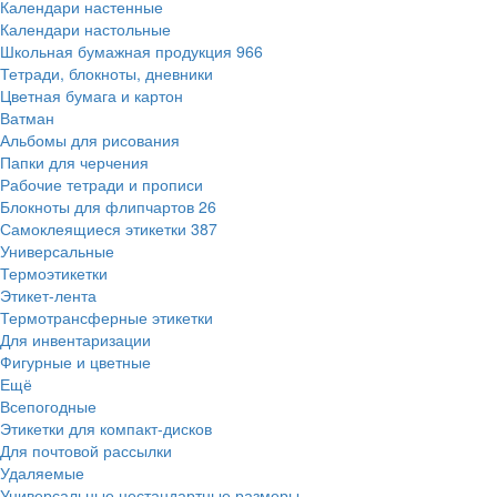
Календари настенные
Календари настольные
Школьная бумажная продукция
966
Тетради, блокноты, дневники
Цветная бумага и картон
Ватман
Альбомы для рисования
Папки для черчения
Рабочие тетради и прописи
Блокноты для флипчартов
26
Самоклеящиеся этикетки
387
Универсальные
Термоэтикетки
Этикет-лента
Термотрансферные этикетки
Для инвентаризации
Фигурные и цветные
Ещё
Всепогодные
Этикетки для компакт-дисков
Для почтовой рассылки
Удаляемые
Универсальные нестандартные размеры