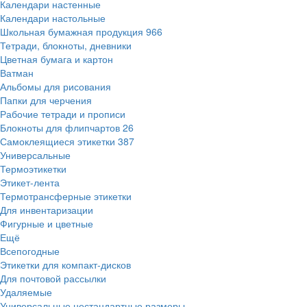
Календари настенные
Календари настольные
Школьная бумажная продукция
966
Тетради, блокноты, дневники
Цветная бумага и картон
Ватман
Альбомы для рисования
Папки для черчения
Рабочие тетради и прописи
Блокноты для флипчартов
26
Самоклеящиеся этикетки
387
Универсальные
Термоэтикетки
Этикет-лента
Термотрансферные этикетки
Для инвентаризации
Фигурные и цветные
Ещё
Всепогодные
Этикетки для компакт-дисков
Для почтовой рассылки
Удаляемые
Универсальные нестандартные размеры