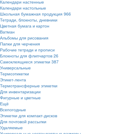
Календари настенные
Календари настольные
Школьная бумажная продукция
966
Тетради, блокноты, дневники
Цветная бумага и картон
Ватман
Альбомы для рисования
Папки для черчения
Рабочие тетради и прописи
Блокноты для флипчартов
26
Самоклеящиеся этикетки
387
Универсальные
Термоэтикетки
Этикет-лента
Термотрансферные этикетки
Для инвентаризации
Фигурные и цветные
Ещё
Всепогодные
Этикетки для компакт-дисков
Для почтовой рассылки
Удаляемые
Универсальные нестандартные размеры