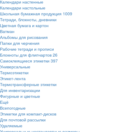
Календари настенные
Календари настольные
Школьная бумажная продукция
1009
Тетради, блокноты, дневники
Цветная бумага и картон
Ватман
Альбомы для рисования
Папки для черчения
Рабочие тетради и прописи
Блокноты для флипчартов
26
Самоклеящиеся этикетки
397
Универсальные
Термоэтикетки
Этикет-лента
Термотрансферные этикетки
Для инвентаризации
Фигурные и цветные
Ещё
Всепогодные
Этикетки для компакт-дисков
Для почтовой рассылки
Удаляемые
Универсальные нестандартные размеры