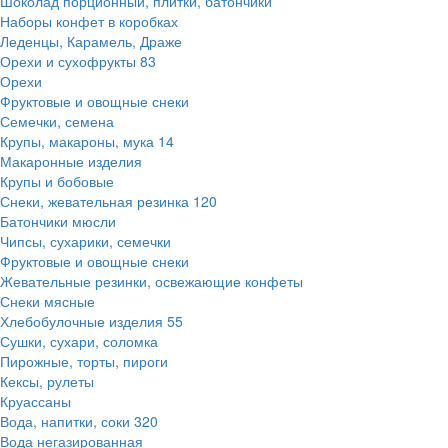
Шоколад порционный, плитки, батончики
Наборы конфет в коробках
Леденцы, Карамель, Драже
Орехи и сухофрукты
83
Орехи
Фруктовые и овощные снеки
Семечки, семена
Крупы, макароны, мука
14
Макаронные изделия
Крупы и бобовые
Снеки, жевательная резинка
120
Батончики мюсли
Чипсы, сухарики, семечки
Фруктовые и овощные снеки
Жевательные резинки, освежающие конфеты
Снеки мясные
Хлебобулочные изделия
55
Сушки, сухари, соломка
Пирожные, торты, пироги
Кексы, рулеты
Круассаны
Вода, напитки, соки
320
Вода негазированная