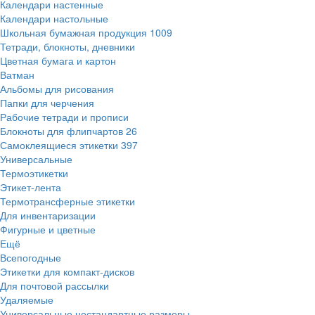
Календари настенные
Календари настольные
Школьная бумажная продукция
1009
Тетради, блокноты, дневники
Цветная бумага и картон
Ватман
Альбомы для рисования
Папки для черчения
Рабочие тетради и прописи
Блокноты для флипчартов
26
Самоклеящиеся этикетки
397
Универсальные
Термоэтикетки
Этикет-лента
Термотрансферные этикетки
Для инвентаризации
Фигурные и цветные
Ещё
Всепогодные
Этикетки для компакт-дисков
Для почтовой рассылки
Удаляемые
Универсальные нестандартные размеры