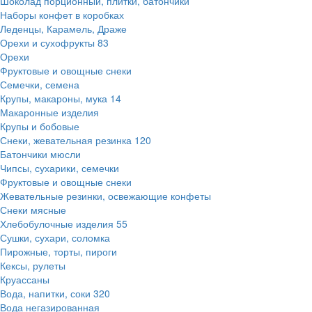
Шоколад порционный, плитки, батончики
Наборы конфет в коробках
Леденцы, Карамель, Драже
Орехи и сухофрукты
83
Орехи
Фруктовые и овощные снеки
Семечки, семена
Крупы, макароны, мука
14
Макаронные изделия
Крупы и бобовые
Снеки, жевательная резинка
120
Батончики мюсли
Чипсы, сухарики, семечки
Фруктовые и овощные снеки
Жевательные резинки, освежающие конфеты
Снеки мясные
Хлебобулочные изделия
55
Сушки, сухари, соломка
Пирожные, торты, пироги
Кексы, рулеты
Круассаны
Вода, напитки, соки
320
Вода негазированная