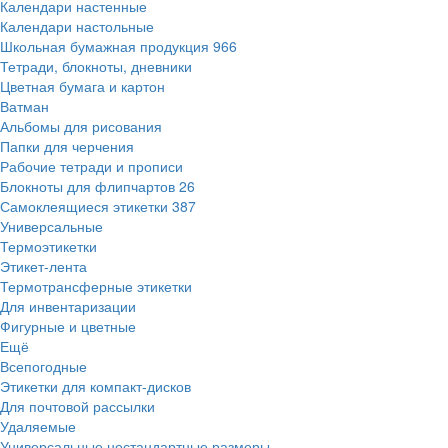
Календари настенные
Календари настольные
Школьная бумажная продукция
966
Тетради, блокноты, дневники
Цветная бумага и картон
Ватман
Альбомы для рисования
Папки для черчения
Рабочие тетради и прописи
Блокноты для флипчартов
26
Самоклеящиеся этикетки
387
Универсальные
Термоэтикетки
Этикет-лента
Термотрансферные этикетки
Для инвентаризации
Фигурные и цветные
Ещё
Всепогодные
Этикетки для компакт-дисков
Для почтовой рассылки
Удаляемые
Универсальные нестандартные размеры