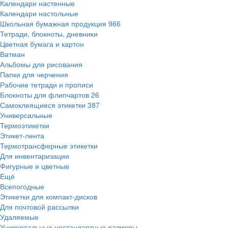
Календари настенные
Календари настольные
Школьная бумажная продукция
966
Тетради, блокноты, дневники
Цветная бумага и картон
Ватман
Альбомы для рисования
Папки для черчения
Рабочие тетради и прописи
Блокноты для флипчартов
26
Самоклеящиеся этикетки
387
Универсальные
Термоэтикетки
Этикет-лента
Термотрансферные этикетки
Для инвентаризации
Фигурные и цветные
Ещё
Всепогодные
Этикетки для компакт-дисков
Для почтовой рассылки
Удаляемые
Универсальные нестандартные размеры