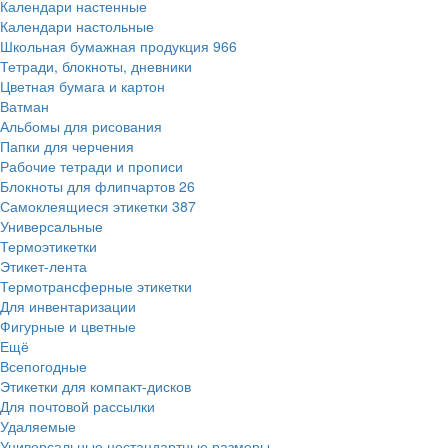
Календари настенные
Календари настольные
Школьная бумажная продукция
966
Тетради, блокноты, дневники
Цветная бумага и картон
Ватман
Альбомы для рисования
Папки для черчения
Рабочие тетради и прописи
Блокноты для флипчартов
26
Самоклеящиеся этикетки
387
Универсальные
Термоэтикетки
Этикет-лента
Термотрансферные этикетки
Для инвентаризации
Фигурные и цветные
Ещё
Всепогодные
Этикетки для компакт-дисков
Для почтовой рассылки
Удаляемые
Универсальные нестандартные размеры