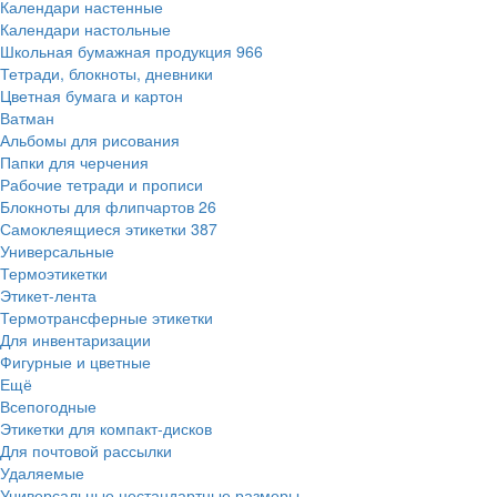
Календари настенные
Календари настольные
Школьная бумажная продукция
966
Тетради, блокноты, дневники
Цветная бумага и картон
Ватман
Альбомы для рисования
Папки для черчения
Рабочие тетради и прописи
Блокноты для флипчартов
26
Самоклеящиеся этикетки
387
Универсальные
Термоэтикетки
Этикет-лента
Термотрансферные этикетки
Для инвентаризации
Фигурные и цветные
Ещё
Всепогодные
Этикетки для компакт-дисков
Для почтовой рассылки
Удаляемые
Универсальные нестандартные размеры